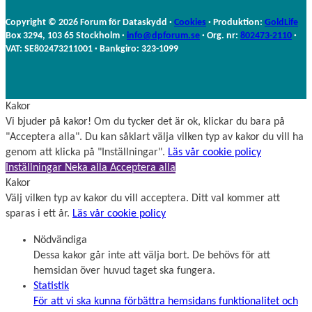
n
n
a
Copyright © 2026 Forum för Dataskydd ·
Cookies
· Produktion:
GoldLife
m
Box 3294, 103 65 Stockholm ·
info@dpforum.se
· Org. nr:
802473-2110
·
n
VAT: SE802473211001 · Bankgiro: 323-1099
Kakor
Vi bjuder på kakor! Om du tycker det är ok, klickar du bara på
"Acceptera alla". Du kan såklart välja vilken typ av kakor du vill ha
genom att klicka på "Inställningar".
Läs vår cookie policy
Inställningar
Neka alla
Acceptera alla
Kakor
Välj vilken typ av kakor du vill acceptera. Ditt val kommer att
sparas i ett år.
Läs vår cookie policy
Nödvändiga
Dessa kakor går inte att välja bort. De behövs för att
hemsidan över huvud taget ska fungera.
Statistik
För att vi ska kunna förbättra hemsidans funktionalitet och