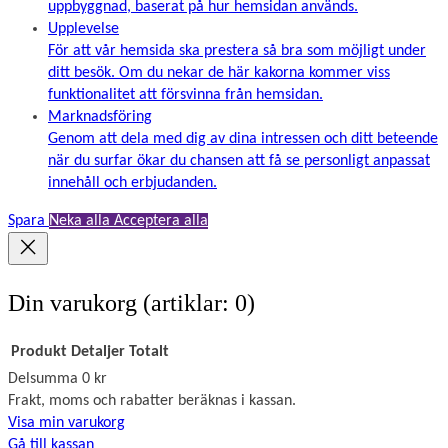
uppbyggnad, baserat på hur hemsidan används.
Upplevelse
För att vår hemsida ska prestera så bra som möjligt under
ditt besök. Om du nekar de här kakorna kommer viss
funktionalitet att försvinna från hemsidan.
Marknadsföring
Genom att dela med dig av dina intressen och ditt beteende
när du surfar ökar du chansen att få se personligt anpassat
innehåll och erbjudanden.
Spara
Neka alla
Acceptera alla
Din varukorg
(artiklar: 0)
Produkt
Detaljer
Totalt
Delsumma
0 kr
Produkter
Frakt, moms och rabatter beräknas i kassan.
Visa min varukorg
i
Gå till kassan