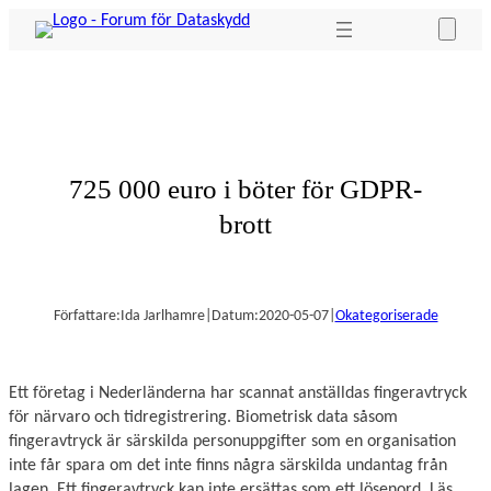
Hoppa
till
innehåll
725 000 euro i böter för GDPR-
brott
Författare:
Ida Jarlhamre
|
Datum:
2020-05-07
|
Okategoriserade
Ett företag i Nederländerna har scannat anställdas fingeravtryck
för närvaro och tidregistrering. Biometrisk data såsom
fingeravtryck är särskilda personuppgifter som en organisation
inte får spara om det inte finns några särskilda undantag från
lagen. Ett fingeravtryck kan inte ersättas som ett lösenord. Läs